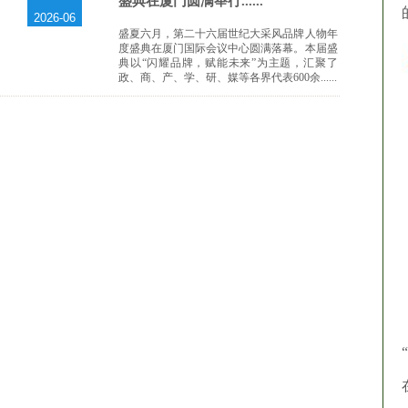
盛典在厦门圆满举行......
2026-06
盛夏六月，第二十六届世纪大采风品牌人物年
度盛典在厦门国际会议中心圆满落幕。本届盛
典以“闪耀品牌，赋能未来”为主题，汇聚了
政、商、产、学、研、媒等各界代表600余......