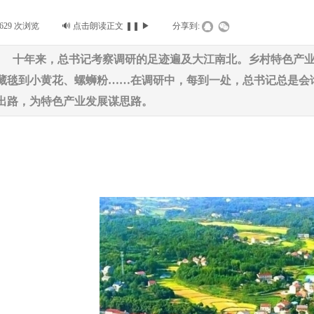
629
次浏览
|
🔊
点击朗读正文
❚❚
▶
|
分享到:
十年来，总书记考察调研的足迹遍及大江南北。乡村特色产
藏毯到小黄花、螺蛳粉……在调研中，每到一处，总书记总是会
出路，为特色产业发展谋思路。