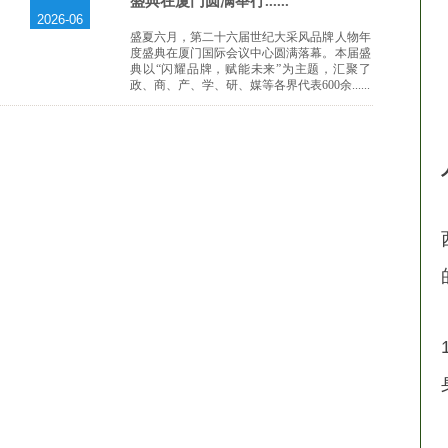
盛典在厦门圆满举行......
2026-06
盛夏六月，第二十六届世纪大采风品牌人物年
度盛典在厦门国际会议中心圆满落幕。本届盛
典以“闪耀品牌，赋能未来”为主题，汇聚了
政、商、产、学、研、媒等各界代表600余......