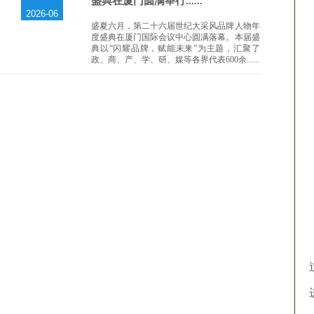
盛典在厦门圆满举行......
2026-06
盛夏六月，第二十六届世纪大采风品牌人物年
度盛典在厦门国际会议中心圆满落幕。本届盛
典以“闪耀品牌，赋能未来”为主题，汇聚了
政、商、产、学、研、媒等各界代表600余......